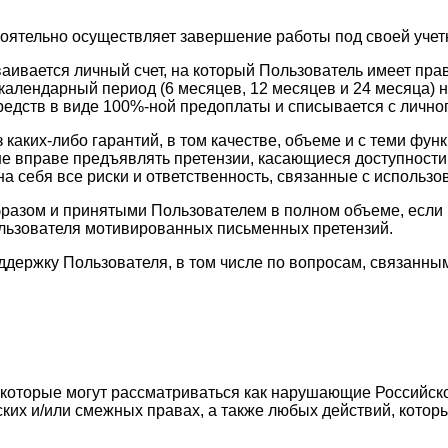
тоятельно осуществляет завершение работы под своей учет
ваивается личный счет, на который Пользователь имеет пр
календарный период (6 месяцев, 12 месяцев и 24 месяца) н
едств в виде 100%-ной предоплаты и списывается с личног
з каких-либо гарантий, в том качестве, объеме и с теми 
ь не вправе предъявлять претензии, касающиеся доступност
а себя все риски и ответственность, связанные с использо
разом и принятыми Пользователем в полном объеме, если в
ользователя мотивированных письменных претензий.
оддержку Пользователя, в том числе по вопросам, связан
, которые могут рассматриваться как нарушающие Российск
ских и/или смежных правах, а также любых действий, кото