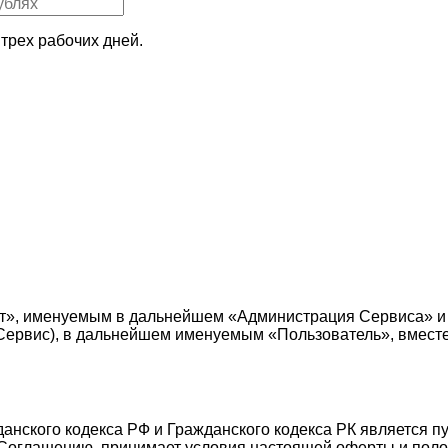
трех рабочих дней.
т», именуемым в дальнейшем «Администрация Сервиса» и
е — Сервис), в дальнейшем именуемым «Пользователь», вмес
жданского кодекса РФ и Гражданского кодекса РК является 
Соглашению, принимает условия настоящей оферты и поло