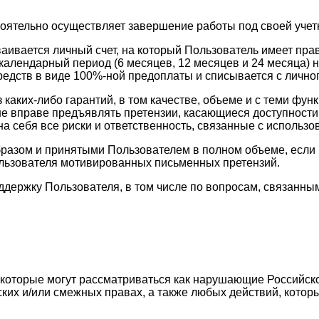
тоятельно осуществляет завершение работы под своей учет
ваивается личный счет, на который Пользователь имеет пр
календарный период (6 месяцев, 12 месяцев и 24 месяца) н
едств в виде 100%-ной предоплаты и списывается с личног
з каких-либо гарантий, в том качестве, объеме и с теми 
ь не вправе предъявлять претензии, касающиеся доступност
а себя все риски и ответственность, связанные с использо
разом и принятыми Пользователем в полном объеме, если в
ользователя мотивированных письменных претензий.
оддержку Пользователя, в том числе по вопросам, связан
, которые могут рассматриваться как нарушающие Российск
ских и/или смежных правах, а также любых действий, кото