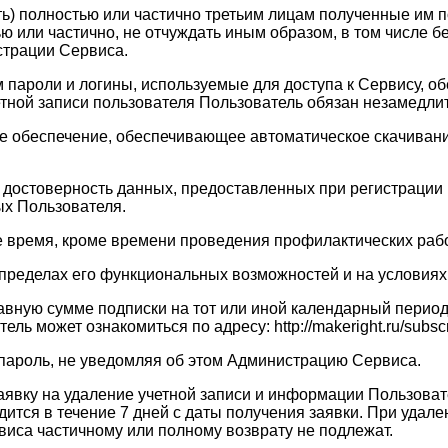
ать) полностью или частично третьим лицам полученные им
ю или частично, не отчуждать иным образом, в том числе 
страции Сервиса.
ам пароли и логины, используемые для доступа к Сервису, 
четной записи пользователя Пользователь обязан незамедл
ое обеспечение, обеспечивающее автоматическое скачивание
 и достоверность данных, предоставленных при регистраци
х Пользователя.
ое время, кроме времени проведения профилактических рабо
в пределах его функциональных возможностей и на услови
равную сумме подписки на тот или иной календарный перио
 может ознакомиться по адресу: http://makeright.ru/subscri
 пароль, не уведомляя об этом Администрацию Сервиса.
заявку на удаление учетной записи и информации Пользоват
тся в течение 7 дней с даты получения заявки. При удале
виса частичному или полному возврату не подлежат.