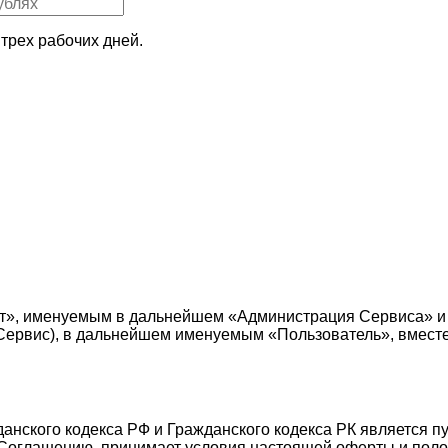
трех рабочих дней.
т», именуемым в дальнейшем «Администрация Сервиса» и
е — Сервис), в дальнейшем именуемым «Пользователь», вмес
жданского кодекса РФ и Гражданского кодекса РК является 
Соглашению, принимает условия настоящей оферты и поло