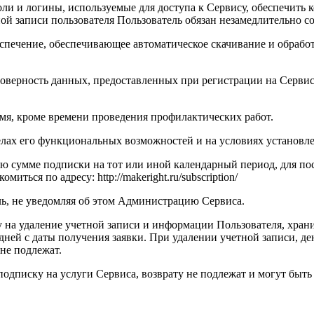
роли и логины, используемые для доступа к Сервису, обеспечить
ой записи пользователя Пользователь обязан незамедлительно 
беспечение, обеспечивающее автоматическое скачивание и обрабо
стоверность данных, предоставленных при регистрации на Сервис
ремя, кроме времени проведения профилактических работ.
еделах его функциональных возможностей и на условиях устано
ную сумме подписки на тот или иной календарный период, для 
ться по адресу: http://makeright.ru/subscription/
оль, не уведомляя об этом Администрацию Сервиса.
ку на удаление учетной записи и информации Пользователя, хра
 дней с даты получения заявки. При удалении учетной записи, д
не подлежат.
 подписку на услуги Сервиса, возврату не подлежат и могут быт