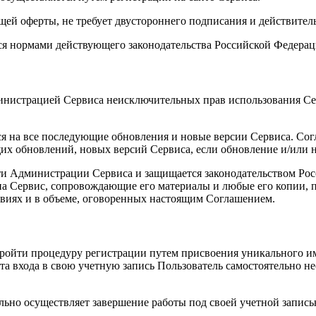
щей оферты, не требует двустороннего подписания и действител
ся нормами действующего законодательства Российской Федерац
инистрацией Сервиса неисключительных прав использования Сер
ся на все последующие обновления и новые версии Сервиса. Сог
их обновлений, новых версий Сервиса, если обновление и/или 
ости Администрации Сервиса и защищается законодательством Ро
на Сервис, сопровождающие его материалы и любые его копии,
овиях и в объеме, оговоренных настоящим Соглашением.
пройти процедуру регистрации путем присвоения уникального и
та входа в свою учетную запись Пользователь самостоятельно не
ельно осуществляет завершение работы под своей учетной запи