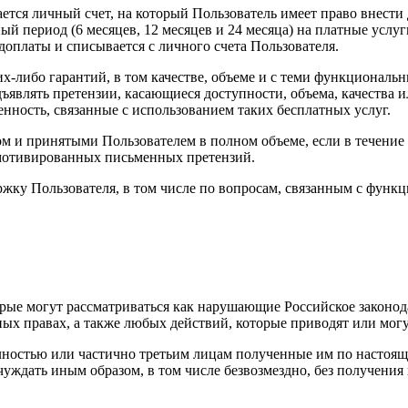
ается личный счет, на который Пользователь имеет право внест
й период (6 месяцев, 12 месяцев и 24 месяца) на платные услу
доплаты и списывается с личного счета Пользователя.
ких-либо гарантий, в том качестве, объеме и с теми функциона
редъявлять претензии, касающиеся доступности, объема, качест
венность, связанные с использованием таких бесплатных услуг.
м и принятыми Пользователем в полном объеме, если в течение 
 мотивированных письменных претензий.
жку Пользователя, в том числе по вопросам, связанным с функ
торые могут рассматриваться как нарушающие Российское законо
ных правах, а также любых действий, которые приводят или мо
 полностью или частично третьим лицам полученные им по настоя
чуждать иным образом, в том числе безвозмездно, без получени