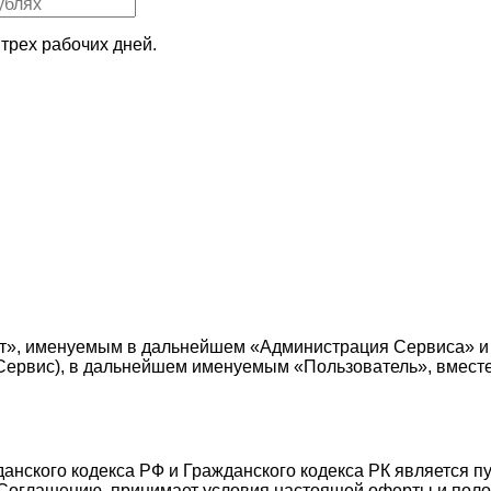
трех рабочих дней.
т», именуемым в дальнейшем «Администрация Сервиса» и
е — Сервис), в дальнейшем именуемым «Пользователь», вмес
жданского кодекса РФ и Гражданского кодекса РК является 
Соглашению, принимает условия настоящей оферты и поло