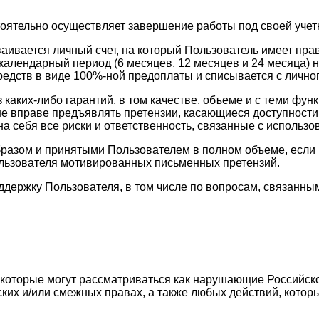
тоятельно осуществляет завершение работы под своей учет
ваивается личный счет, на который Пользователь имеет пр
календарный период (6 месяцев, 12 месяцев и 24 месяца) н
едств в виде 100%-ной предоплаты и списывается с личног
з каких-либо гарантий, в том качестве, объеме и с теми 
ь не вправе предъявлять претензии, касающиеся доступност
а себя все риски и ответственность, связанные с использо
разом и принятыми Пользователем в полном объеме, если в
ользователя мотивированных письменных претензий.
оддержку Пользователя, в том числе по вопросам, связан
, которые могут рассматриваться как нарушающие Российск
ских и/или смежных правах, а также любых действий, кото