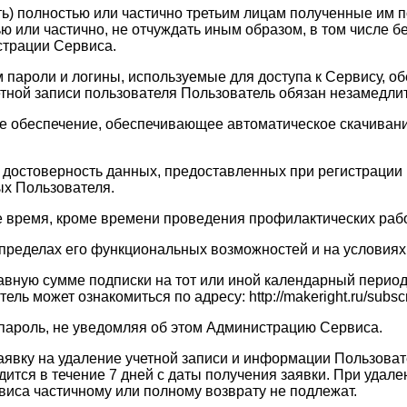
ать) полностью или частично третьим лицам полученные им
ю или частично, не отчуждать иным образом, в том числе 
страции Сервиса.
ам пароли и логины, используемые для доступа к Сервису, 
четной записи пользователя Пользователь обязан незамедл
ое обеспечение, обеспечивающее автоматическое скачивание
 и достоверность данных, предоставленных при регистраци
х Пользователя.
ое время, кроме времени проведения профилактических рабо
в пределах его функциональных возможностей и на услови
равную сумме подписки на тот или иной календарный перио
 может ознакомиться по адресу: http://makeright.ru/subscri
 пароль, не уведомляя об этом Администрацию Сервиса.
заявку на удаление учетной записи и информации Пользоват
тся в течение 7 дней с даты получения заявки. При удале
виса частичному или полному возврату не подлежат.