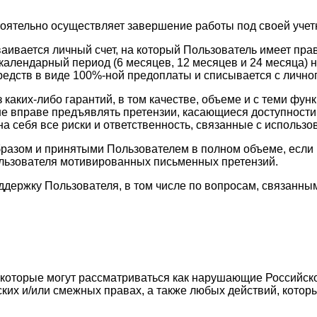
тоятельно осуществляет завершение работы под своей учет
ваивается личный счет, на который Пользователь имеет пр
календарный период (6 месяцев, 12 месяцев и 24 месяца) н
едств в виде 100%-ной предоплаты и списывается с личног
з каких-либо гарантий, в том качестве, объеме и с теми 
ь не вправе предъявлять претензии, касающиеся доступност
а себя все риски и ответственность, связанные с использо
разом и принятыми Пользователем в полном объеме, если в
ользователя мотивированных письменных претензий.
оддержку Пользователя, в том числе по вопросам, связан
, которые могут рассматриваться как нарушающие Российск
ских и/или смежных правах, а также любых действий, кото