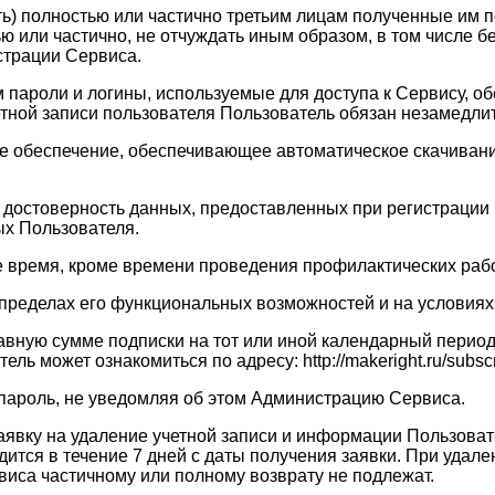
ать) полностью или частично третьим лицам полученные им
ю или частично, не отчуждать иным образом, в том числе 
страции Сервиса.
ам пароли и логины, используемые для доступа к Сервису, 
четной записи пользователя Пользователь обязан незамедл
ое обеспечение, обеспечивающее автоматическое скачивание
 и достоверность данных, предоставленных при регистраци
х Пользователя.
ое время, кроме времени проведения профилактических рабо
в пределах его функциональных возможностей и на услови
равную сумме подписки на тот или иной календарный перио
 может ознакомиться по адресу: http://makeright.ru/subscri
 пароль, не уведомляя об этом Администрацию Сервиса.
заявку на удаление учетной записи и информации Пользоват
тся в течение 7 дней с даты получения заявки. При удале
виса частичному или полному возврату не подлежат.