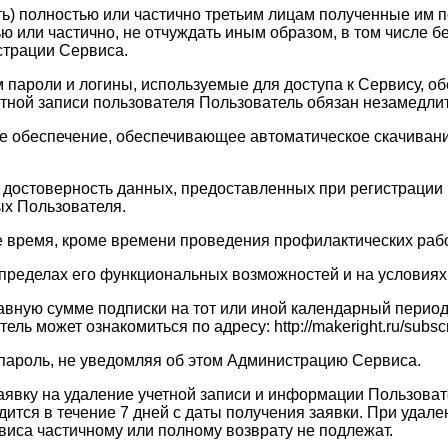
ать) полностью или частично третьим лицам полученные им
ю или частично, не отчуждать иным образом, в том числе 
страции Сервиса.
ам пароли и логины, используемые для доступа к Сервису, 
четной записи пользователя Пользователь обязан незамедл
ое обеспечение, обеспечивающее автоматическое скачивание
 и достоверность данных, предоставленных при регистраци
х Пользователя.
ое время, кроме времени проведения профилактических рабо
в пределах его функциональных возможностей и на услови
равную сумме подписки на тот или иной календарный перио
 может ознакомиться по адресу: http://makeright.ru/subscri
 пароль, не уведомляя об этом Администрацию Сервиса.
заявку на удаление учетной записи и информации Пользоват
тся в течение 7 дней с даты получения заявки. При удале
виса частичному или полному возврату не подлежат.