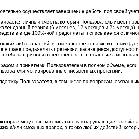
тоятельно осуществляет завершение работы под своей учет
ваивается личный счет, на который Пользователь имеет пр
календарный период (6 месяцев, 12 месяцев и 24 месяца) н
едств в виде 100%-ной предоплаты и списывается с личног
з каких-либо гарантий, в том качестве, объеме и с теми 
ь не вправе предъявлять претензии, касающиеся доступност
а себя все риски и ответственность, связанные с использо
разом и принятыми Пользователем в полном объеме, если в
ользователя мотивированных письменных претензий.
оддержку Пользователя, в том числе по вопросам, связан
, которые могут рассматриваться как нарушающие Российск
ских и/или смежных правах, а также любых действий, кото