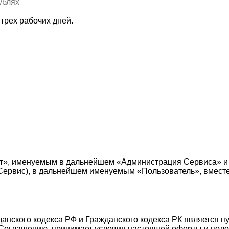
трех рабочих дней.
т», именуемым в дальнейшем «Администрация Сервиса» и
е — Сервис), в дальнейшем именуемым «Пользователь», вмес
жданского кодекса РФ и Гражданского кодекса РК является 
Соглашению, принимает условия настоящей оферты и поло