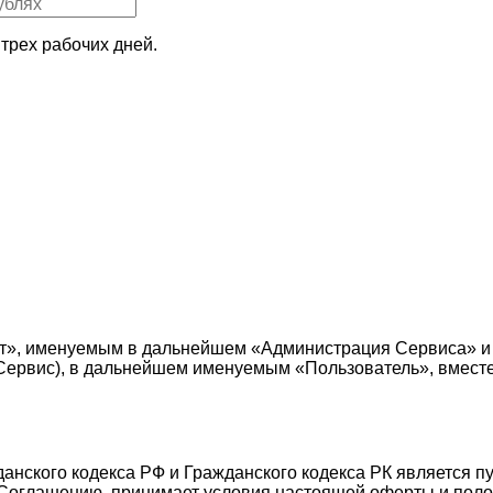
трех рабочих дней.
т», именуемым в дальнейшем «Администрация Сервиса» и
е — Сервис), в дальнейшем именуемым «Пользователь», вмес
жданского кодекса РФ и Гражданского кодекса РК является 
Соглашению, принимает условия настоящей оферты и поло