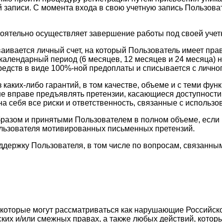
 записи. С момента входа в свою учетную запись Пользоват
тоятельно осуществляет завершение работы под своей учет
ваивается личный счет, на который Пользователь имеет пр
календарный период (6 месяцев, 12 месяцев и 24 месяца) н
едств в виде 100%-ной предоплаты и списывается с личног
з каких-либо гарантий, в том качестве, объеме и с теми 
ь не вправе предъявлять претензии, касающиеся доступност
а себя все риски и ответственность, связанные с использо
разом и принятыми Пользователем в полном объеме, если в
ользователя мотивированных письменных претензий.
оддержку Пользователя, в том числе по вопросам, связан
, которые могут рассматриваться как нарушающие Российск
ских и/или смежных правах, а также любых действий, кото