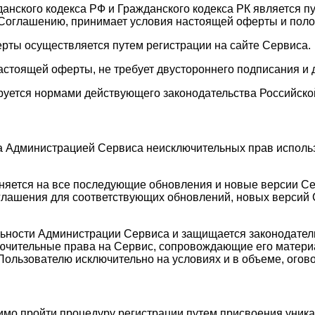
жданского кодекса РФ и Гражданского кодекса РК является 
Соглашению, принимает условия настоящей оферты и поло
ерты осуществляется путем регистрации на сайте Сервиса.
астоящей оферты, не требует двустороннего подписания и 
руется нормами действующего законодательства Российско
а Администрацией Сервиса неисключительных прав исполь
аняется на все последующие обновления и новые версии С
лашения для соответствующих обновлений, новых версий С
ельности Администрации Сервиса и защищается законодате
лючительные права на Сервис, сопровождающие его матери
Пользователю исключительно на условиях и в объеме, ого
имо пройти процедуру регистрации путем присвоения уника