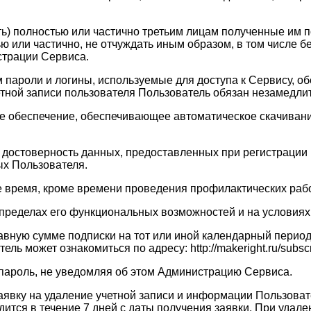
ать) полностью или частично третьим лицам полученные им
ю или частично, не отчуждать иным образом, в том числе 
страции Сервиса.
ам пароли и логины, используемые для доступа к Сервису, 
четной записи пользователя Пользователь обязан незамедл
ое обеспечение, обеспечивающее автоматическое скачивание
 и достоверность данных, предоставленных при регистраци
х Пользователя.
ое время, кроме времени проведения профилактических рабо
в пределах его функциональных возможностей и на услови
равную сумме подписки на тот или иной календарный перио
 может ознакомиться по адресу: http://makeright.ru/subscri
 пароль, не уведомляя об этом Администрацию Сервиса.
заявку на удаление учетной записи и информации Пользоват
тся в течение 7 дней с даты получения заявки. При удале