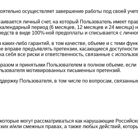
тоятельно осуществляет завершение работы под своей учет
ваивается личный счет, на который Пользователь имеет пр
календарный период (6 месяцев, 12 месяцев и 24 месяца) н
едств в виде 100%-ной предоплаты и списывается с личног
з каких-либо гарантий, в том качестве, объеме и с теми 
ь не вправе предъявлять претензии, касающиеся доступност
а себя все риски и ответственность, связанные с использо
разом и принятыми Пользователем в полном объеме, если в
ользователя мотивированных письменных претензий.
оддержку Пользователя, в том числе по вопросам, связан
, которые могут рассматриваться как нарушающие Российск
ских и/или смежных правах, а также любых действий, кото