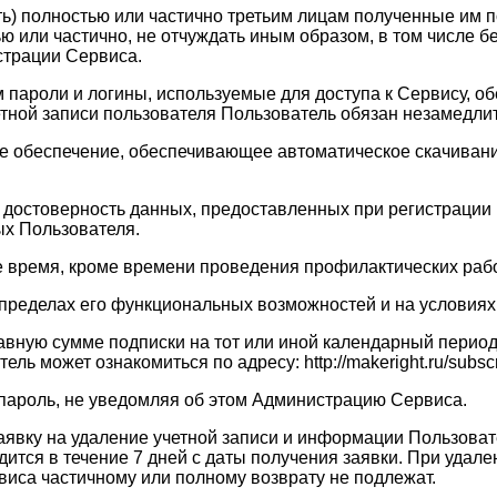
ать) полностью или частично третьим лицам полученные им
ю или частично, не отчуждать иным образом, в том числе 
страции Сервиса.
ам пароли и логины, используемые для доступа к Сервису, 
четной записи пользователя Пользователь обязан незамедл
ое обеспечение, обеспечивающее автоматическое скачивание
 и достоверность данных, предоставленных при регистраци
х Пользователя.
ое время, кроме времени проведения профилактических рабо
в пределах его функциональных возможностей и на услови
равную сумме подписки на тот или иной календарный перио
 может ознакомиться по адресу: http://makeright.ru/subscri
 пароль, не уведомляя об этом Администрацию Сервиса.
заявку на удаление учетной записи и информации Пользоват
тся в течение 7 дней с даты получения заявки. При удале
виса частичному или полному возврату не подлежат.