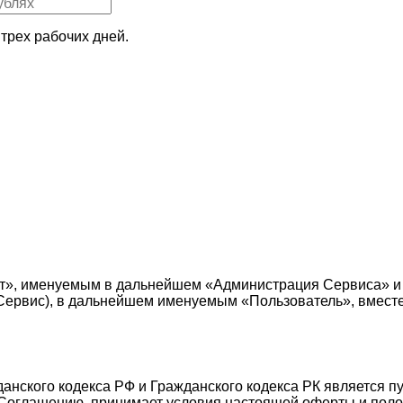
трех рабочих дней.
т», именуемым в дальнейшем «Администрация Сервиса» и
е — Сервис), в дальнейшем именуемым «Пользователь», вмес
жданского кодекса РФ и Гражданского кодекса РК является 
Соглашению, принимает условия настоящей оферты и поло