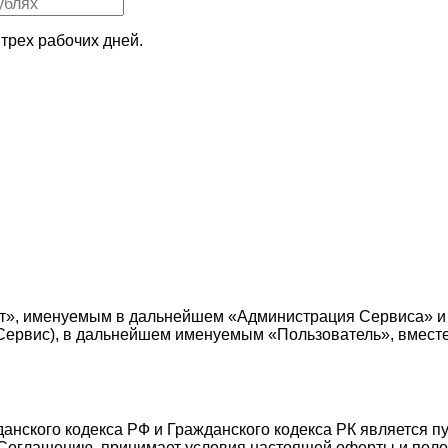
трех рабочих дней.
т», именуемым в дальнейшем «Администрация Сервиса» и
е — Сервис), в дальнейшем именуемым «Пользователь», вмес
жданского кодекса РФ и Гражданского кодекса РК является 
Соглашению, принимает условия настоящей оферты и поло