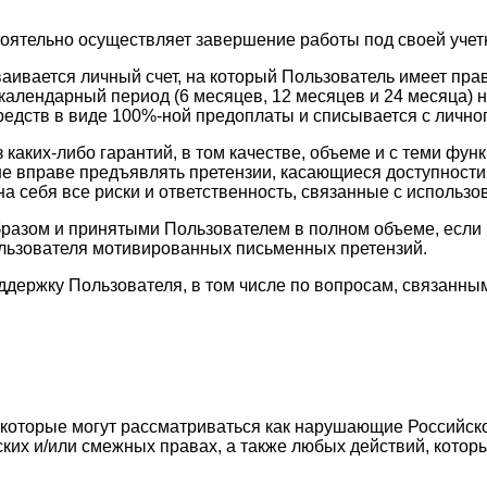
тоятельно осуществляет завершение работы под своей учет
ваивается личный счет, на который Пользователь имеет пр
календарный период (6 месяцев, 12 месяцев и 24 месяца) н
едств в виде 100%-ной предоплаты и списывается с личног
з каких-либо гарантий, в том качестве, объеме и с теми 
ь не вправе предъявлять претензии, касающиеся доступност
а себя все риски и ответственность, связанные с использо
разом и принятыми Пользователем в полном объеме, если в
ользователя мотивированных письменных претензий.
оддержку Пользователя, в том числе по вопросам, связан
, которые могут рассматриваться как нарушающие Российск
ских и/или смежных правах, а также любых действий, кото