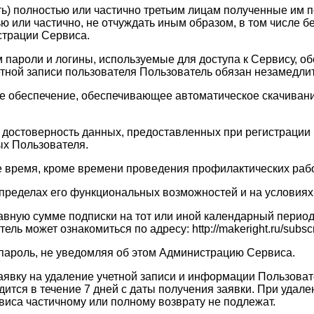
ать) полностью или частично третьим лицам полученные им
ю или частично, не отчуждать иным образом, в том числе 
страции Сервиса.
ам пароли и логины, используемые для доступа к Сервису, 
четной записи пользователя Пользователь обязан незамедл
ое обеспечение, обеспечивающее автоматическое скачивание
 и достоверность данных, предоставленных при регистраци
х Пользователя.
ое время, кроме времени проведения профилактических рабо
в пределах его функциональных возможностей и на услови
равную сумме подписки на тот или иной календарный перио
 может ознакомиться по адресу: http://makeright.ru/subscri
 пароль, не уведомляя об этом Администрацию Сервиса.
заявку на удаление учетной записи и информации Пользоват
тся в течение 7 дней с даты получения заявки. При удале
виса частичному или полному возврату не подлежат.