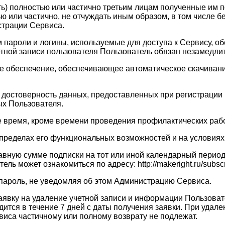
ать) полностью или частично третьим лицам полученные им
ю или частично, не отчуждать иным образом, в том числе 
страции Сервиса.
ам пароли и логины, используемые для доступа к Сервису, 
четной записи пользователя Пользователь обязан незамедл
ое обеспечение, обеспечивающее автоматическое скачивание
 и достоверность данных, предоставленных при регистраци
х Пользователя.
ое время, кроме времени проведения профилактических рабо
в пределах его функциональных возможностей и на услови
равную сумме подписки на тот или иной календарный перио
 может ознакомиться по адресу: http://makeright.ru/subscri
 пароль, не уведомляя об этом Администрацию Сервиса.
заявку на удаление учетной записи и информации Пользоват
тся в течение 7 дней с даты получения заявки. При удале
виса частичному или полному возврату не подлежат.