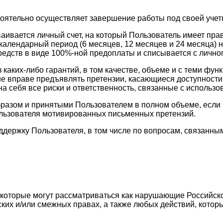
тоятельно осуществляет завершение работы под своей учет
ваивается личный счет, на который Пользователь имеет пр
календарный период (6 месяцев, 12 месяцев и 24 месяца) н
едств в виде 100%-ной предоплаты и списывается с личног
з каких-либо гарантий, в том качестве, объеме и с теми 
ь не вправе предъявлять претензии, касающиеся доступност
а себя все риски и ответственность, связанные с использо
разом и принятыми Пользователем в полном объеме, если в
ользователя мотивированных письменных претензий.
оддержку Пользователя, в том числе по вопросам, связан
, которые могут рассматриваться как нарушающие Российск
ских и/или смежных правах, а также любых действий, кото