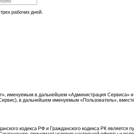
трех рабочих дней.
т», именуемым в дальнейшем «Администрация Сервиса» и
е — Сервис), в дальнейшем именуемым «Пользователь», вмес
жданского кодекса РФ и Гражданского кодекса РК является 
Соглашению, принимает условия настоящей оферты и поло