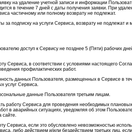
заявку на удаление учетной записи и информации Пользоват
тся в течение 7 дней с даты получения заявки. При удале
виса частичному или полному возврату не подлежат.
ы за подписку на услуги Сервиса, возврату не подлежат и 
зователю доступ к Сервису не позднее 5 (Пяти) рабочих д
оту Сервиса, в соответствии с условиями настоящего Согла
оведения профилактических работ.
анность данных Пользователя, размещенных в Сервисе в те
х услуг Сервиса.
ерсональные данные Пользователя третьим лицам.
ать работу Сервиса для проведения необходимых плановых
бот в аварийных ситуациях, уведомляя об этом Пользовате
 сайте.
оту Сервиса, если это обусловлено невозможностью испол
а, либо действием и/или бездействием третьих лиц, если 