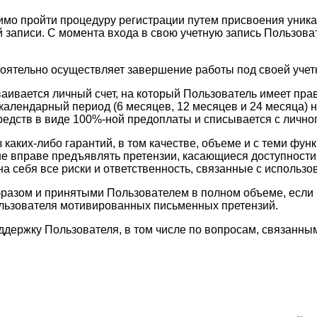
имо пройти процедуру регистрации путем присвоения уника
 записи. С момента входа в свою учетную запись Пользоват
тоятельно осуществляет завершение работы под своей учет
ваивается личный счет, на который Пользователь имеет пр
календарный период (6 месяцев, 12 месяцев и 24 месяца) н
едств в виде 100%-ной предоплаты и списывается с личног
з каких-либо гарантий, в том качестве, объеме и с теми 
ь не вправе предъявлять претензии, касающиеся доступност
а себя все риски и ответственность, связанные с использо
разом и принятыми Пользователем в полном объеме, если в
ользователя мотивированных письменных претензий.
оддержку Пользователя, в том числе по вопросам, связан