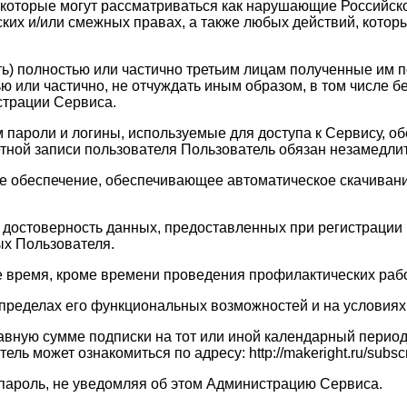
, которые могут рассматриваться как нарушающие Российск
ских и/или смежных правах, а также любых действий, кото
ать) полностью или частично третьим лицам полученные им
ю или частично, не отчуждать иным образом, в том числе 
страции Сервиса.
ам пароли и логины, используемые для доступа к Сервису, 
четной записи пользователя Пользователь обязан незамедл
ое обеспечение, обеспечивающее автоматическое скачивание
 и достоверность данных, предоставленных при регистраци
х Пользователя.
ое время, кроме времени проведения профилактических рабо
в пределах его функциональных возможностей и на услови
равную сумме подписки на тот или иной календарный перио
 может ознакомиться по адресу: http://makeright.ru/subscri
 пароль, не уведомляя об этом Администрацию Сервиса.