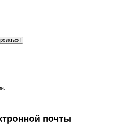
роваться!
ии.
ктронной почты