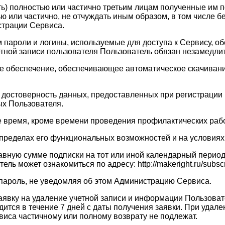
ать) полностью или частично третьим лицам полученные им
ю или частично, не отчуждать иным образом, в том числе 
страции Сервиса.
ам пароли и логины, используемые для доступа к Сервису, 
четной записи пользователя Пользователь обязан незамедл
ое обеспечение, обеспечивающее автоматическое скачивание
 и достоверность данных, предоставленных при регистраци
х Пользователя.
ое время, кроме времени проведения профилактических рабо
в пределах его функциональных возможностей и на услови
равную сумме подписки на тот или иной календарный перио
 может ознакомиться по адресу: http://makeright.ru/subscri
 пароль, не уведомляя об этом Администрацию Сервиса.
заявку на удаление учетной записи и информации Пользоват
тся в течение 7 дней с даты получения заявки. При удале
виса частичному или полному возврату не подлежат.