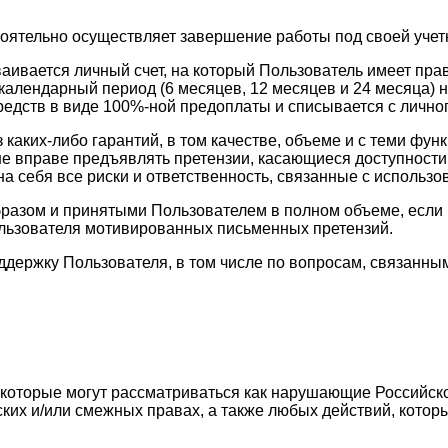
тоятельно осуществляет завершение работы под своей учет
ваивается личный счет, на который Пользователь имеет пр
календарный период (6 месяцев, 12 месяцев и 24 месяца) н
едств в виде 100%-ной предоплаты и списывается с личног
з каких-либо гарантий, в том качестве, объеме и с теми 
ь не вправе предъявлять претензии, касающиеся доступност
а себя все риски и ответственность, связанные с использо
разом и принятыми Пользователем в полном объеме, если в
ользователя мотивированных письменных претензий.
оддержку Пользователя, в том числе по вопросам, связан
, которые могут рассматриваться как нарушающие Российск
ских и/или смежных правах, а также любых действий, кото