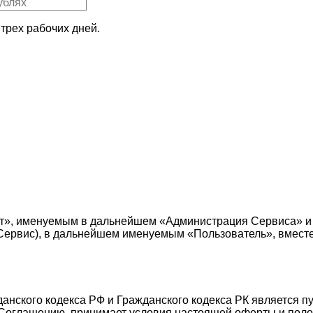
трех рабочих дней.
т», именуемым в дальнейшем «Администрация Сервиса» и
е — Сервис), в дальнейшем именуемым «Пользователь», вмес
жданского кодекса РФ и Гражданского кодекса РК является 
Соглашению, принимает условия настоящей оферты и поло