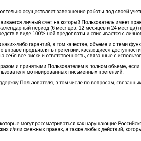
тоятельно осуществляет завершение работы под своей учет
ваивается личный счет, на который Пользователь имеет пр
календарный период (6 месяцев, 12 месяцев и 24 месяца) н
едств в виде 100%-ной предоплаты и списывается с личног
з каких-либо гарантий, в том качестве, объеме и с теми 
ь не вправе предъявлять претензии, касающиеся доступност
а себя все риски и ответственность, связанные с использо
разом и принятыми Пользователем в полном объеме, если в
ользователя мотивированных письменных претензий.
оддержку Пользователя, в том числе по вопросам, связан
, которые могут рассматриваться как нарушающие Российск
ских и/или смежных правах, а также любых действий, кото