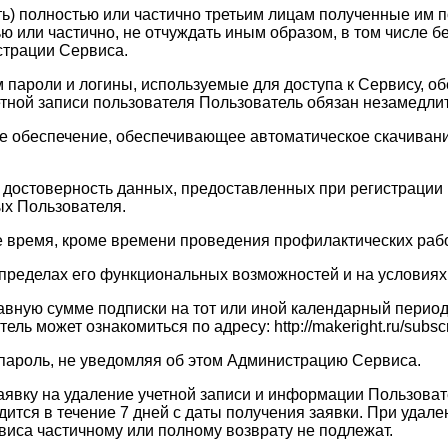
ать) полностью или частично третьим лицам полученные им
ю или частично, не отчуждать иным образом, в том числе 
страции Сервиса.
ам пароли и логины, используемые для доступа к Сервису, 
четной записи пользователя Пользователь обязан незамедл
ое обеспечение, обеспечивающее автоматическое скачивание
 и достоверность данных, предоставленных при регистраци
х Пользователя.
ое время, кроме времени проведения профилактических рабо
в пределах его функциональных возможностей и на услови
равную сумме подписки на тот или иной календарный перио
 может ознакомиться по адресу: http://makeright.ru/subscri
 пароль, не уведомляя об этом Администрацию Сервиса.
заявку на удаление учетной записи и информации Пользоват
тся в течение 7 дней с даты получения заявки. При удале
виса частичному или полному возврату не подлежат.