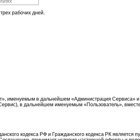
трех рабочих дней.
т», именуемым в дальнейшем «Администрация Сервиса» и
е — Сервис), в дальнейшем именуемым «Пользователь», вмес
жданского кодекса РФ и Гражданского кодекса РК является 
Соглашению, принимает условия настоящей оферты и поло