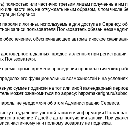
ать) полностью или частично третьим лицам полученные им
ю или частично, не отчуждать иным образом, в том числе 
страции Сервиса.
ам пароли и логины, используемые для доступа к Сервису, 
четной записи пользователя Пользователь обязан незамедл
ое обеспечение, обеспечивающее автоматическое скачивание
 и достоверность данных, предоставленных при регистраци
х Пользователя.
ое время, кроме времени проведения профилактических рабо
в пределах его функциональных возможностей и на услови
равную сумме подписки на тот или иной календарный перио
 может ознакомиться по адресу: http://makeright.ru/subscri
 пароль, не уведомляя об этом Администрацию Сервиса.
заявку на удаление учетной записи и информации Пользоват
тся в течение 7 дней с даты получения заявки. При удале
виса частичному или полному возврату не подлежат.