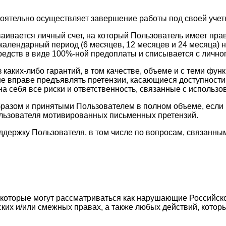
тоятельно осуществляет завершение работы под своей учет
ваивается личный счет, на который Пользователь имеет пр
календарный период (6 месяцев, 12 месяцев и 24 месяца) н
едств в виде 100%-ной предоплаты и списывается с личног
з каких-либо гарантий, в том качестве, объеме и с теми 
ь не вправе предъявлять претензии, касающиеся доступност
а себя все риски и ответственность, связанные с использо
разом и принятыми Пользователем в полном объеме, если в
ользователя мотивированных письменных претензий.
оддержку Пользователя, в том числе по вопросам, связан
, которые могут рассматриваться как нарушающие Российск
ских и/или смежных правах, а также любых действий, кото