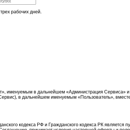
трех рабочих дней.
т», именуемым в дальнейшем «Администрация Сервиса» и
е — Сервис), в дальнейшем именуемым «Пользователь», вмес
жданского кодекса РФ и Гражданского кодекса РК является 
Соглашению, принимает условия настоящей оферты и поло