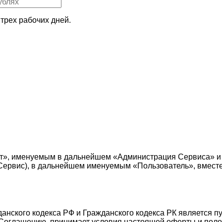
трех рабочих дней.
т», именуемым в дальнейшем «Администрация Сервиса» и
е — Сервис), в дальнейшем именуемым «Пользователь», вмес
жданского кодекса РФ и Гражданского кодекса РК является 
Соглашению, принимает условия настоящей оферты и поло