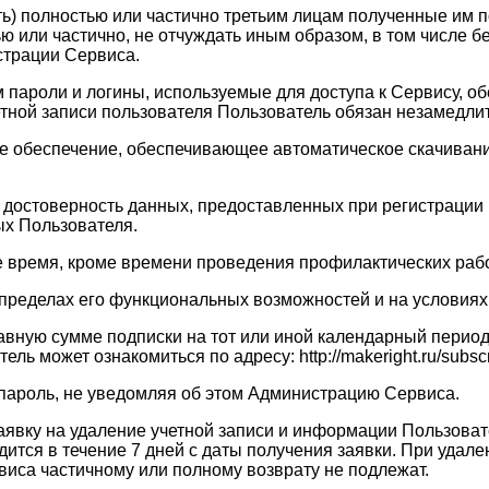
ать) полностью или частично третьим лицам полученные им
ю или частично, не отчуждать иным образом, в том числе 
страции Сервиса.
ам пароли и логины, используемые для доступа к Сервису, 
четной записи пользователя Пользователь обязан незамедл
ое обеспечение, обеспечивающее автоматическое скачивание
 и достоверность данных, предоставленных при регистраци
х Пользователя.
ое время, кроме времени проведения профилактических рабо
в пределах его функциональных возможностей и на услови
равную сумме подписки на тот или иной календарный перио
 может ознакомиться по адресу: http://makeright.ru/subscri
 пароль, не уведомляя об этом Администрацию Сервиса.
заявку на удаление учетной записи и информации Пользоват
тся в течение 7 дней с даты получения заявки. При удале
виса частичному или полному возврату не подлежат.