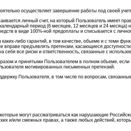
тоятельно осуществляет завершение работы под своей учет
ваивается личный счет, на который Пользователь имеет пр
календарный период (6 месяцев, 12 месяцев и 24 месяца) н
едств в виде 100%-ной предоплаты и списывается с личног
з каких-либо гарантий, в том качестве, объеме и с теми 
ь не вправе предъявлять претензии, касающиеся доступност
а себя все риски и ответственность, связанные с использо
разом и принятыми Пользователем в полном объеме, если в
ользователя мотивированных письменных претензий.
оддержку Пользователя, в том числе по вопросам, связан
, которые могут рассматриваться как нарушающие Российск
ских и/или смежных правах, а также любых действий, кото