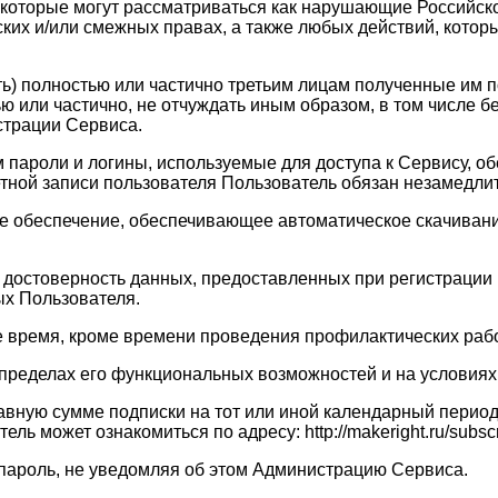
, которые могут рассматриваться как нарушающие Российск
ских и/или смежных правах, а также любых действий, кото
ать) полностью или частично третьим лицам полученные им
ю или частично, не отчуждать иным образом, в том числе 
страции Сервиса.
ам пароли и логины, используемые для доступа к Сервису, 
четной записи пользователя Пользователь обязан незамедл
ое обеспечение, обеспечивающее автоматическое скачивание
 и достоверность данных, предоставленных при регистраци
х Пользователя.
ое время, кроме времени проведения профилактических рабо
в пределах его функциональных возможностей и на услови
равную сумме подписки на тот или иной календарный перио
 может ознакомиться по адресу: http://makeright.ru/subscri
 пароль, не уведомляя об этом Администрацию Сервиса.