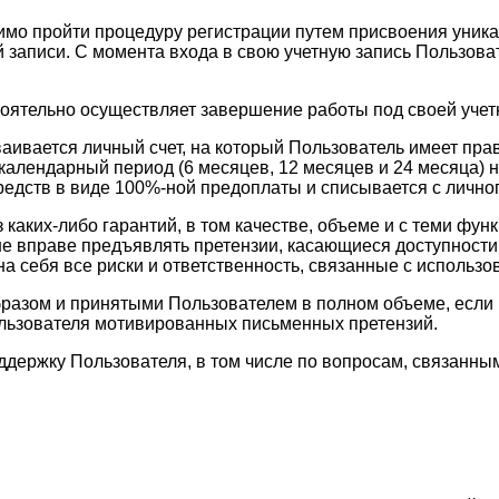
имо пройти процедуру регистрации путем присвоения уника
 записи. С момента входа в свою учетную запись Пользоват
тоятельно осуществляет завершение работы под своей учет
ваивается личный счет, на который Пользователь имеет пр
календарный период (6 месяцев, 12 месяцев и 24 месяца) н
едств в виде 100%-ной предоплаты и списывается с личног
з каких-либо гарантий, в том качестве, объеме и с теми 
ь не вправе предъявлять претензии, касающиеся доступност
а себя все риски и ответственность, связанные с использо
разом и принятыми Пользователем в полном объеме, если в
ользователя мотивированных письменных претензий.
оддержку Пользователя, в том числе по вопросам, связан