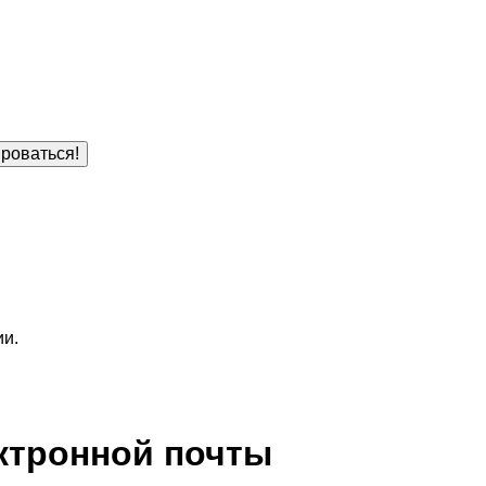
роваться!
ии.
ктронной почты