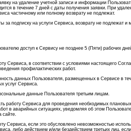
заявку на удаление учетной записи и информации Пользоват
тся в течение 7 дней с даты получения заявки. При удале
виса частичному или полному возврату не подлежат.
ы за подписку на услуги Сервиса, возврату не подлежат и 
зователю доступ к Сервису не позднее 5 (Пяти) рабочих д
оту Сервиса, в соответствии с условиями настоящего Согла
оведения профилактических работ.
анность данных Пользователя, размещенных в Сервисе в те
х услуг Сервиса.
ерсональные данные Пользователя третьим лицам.
ать работу Сервиса для проведения необходимых плановых
бот в аварийных ситуациях, уведомляя об этом Пользовате
 сайте.
оту Сервиса, если это обусловлено невозможностью испол
а, либо действием и/или бездействием третьих лиц, если 