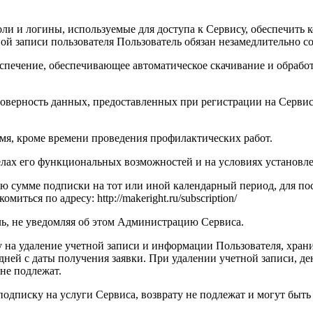
роли и логины, используемые для доступа к Сервису, обеспечить
ой записи пользователя Пользователь обязан незамедлительно 
беспечение, обеспечивающее автоматическое скачивание и обрабо
стоверность данных, предоставленных при регистрации на Сервис
ремя, кроме времени проведения профилактических работ.
еделах его функциональных возможностей и на условиях устано
ную сумме подписки на тот или иной календарный период, для 
ться по адресу: http://makeright.ru/subscription/
оль, не уведомляя об этом Администрацию Сервиса.
ку на удаление учетной записи и информации Пользователя, хра
 дней с даты получения заявки. При удалении учетной записи, д
не подлежат.
 подписку на услуги Сервиса, возврату не подлежат и могут быт