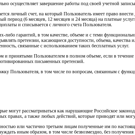
ельно осуществляет завершение работы под своей учетной запи
ается личный счет, на который Пользователь имеет право внест
й период (6 месяцев, 12 месяцев и 24 месяца) на платные услу
доплаты и списывается с личного счета Пользователя.
ких-либо гарантий, в том качестве, объеме и с теми функциона
редъявлять претензии, касающиеся доступности, объема, качест
венность, связанные с использованием таких бесплатных услуг.
м и принятыми Пользователем в полном объеме, если в течение 
 мотивированных письменных претензий.
жку Пользователя, в том числе по вопросам, связанным с функ
торые могут рассматриваться как нарушающие Российское законо
ных правах, а также любых действий, которые приводят или мо
 полностью или частично третьим лицам полученные им по настоя
чуждать иным образом, в том числе безвозмездно, без получени