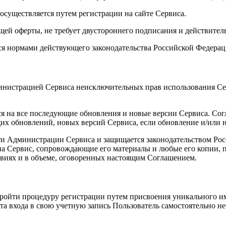
 осуществляется путем регистрации на сайте Сервиса.
щей оферты, не требует двустороннего подписания и действител
ся нормами действующего законодательства Российской Федерац
инистрацией Сервиса неисключительных прав использования Сер
ся на все последующие обновления и новые версии Сервиса. Сог
их обновлений, новых версий Сервиса, если обновление и/или 
ости Администрации Сервиса и защищается законодательством Ро
на Сервис, сопровождающие его материалы и любые его копии,
овиях и в объеме, оговоренных настоящим Соглашением.
пройти процедуру регистрации путем присвоения уникального и
та входа в свою учетную запись Пользователь самостоятельно не