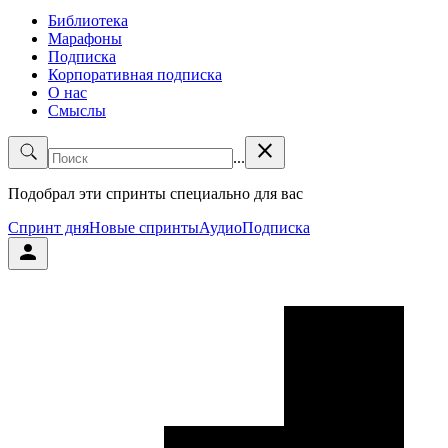
Библиотека
Марафоны
Подписка
Корпоративная подписка
О нас
Смыслы
close
...
Подобрал эти спринты специально для вас
Спринт дня
Новые спринты
Аудио
Подписка